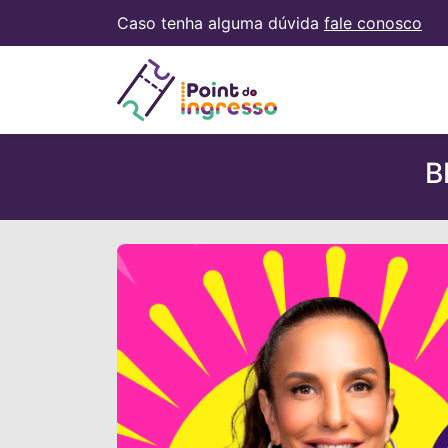
Caso tenha alguma dúvida
fale conosco
B